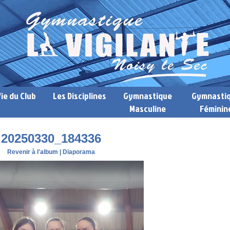
Vie du Club
Les Disciplines
Gymnastique
Gymnasti
Masculine
Féminin
20250330_184336
Revenir à l'album
|
Diaporama