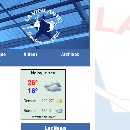
que
Videos
Archives
e
Noisy le sec
© wetter
meteo.fr
Les News