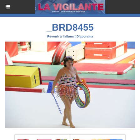
_BRD8455
Revenir à l'album
|
Diaporama