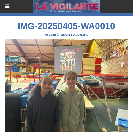
IMG-20250405-WA0010
Revenir à l'album
|
Diaporama