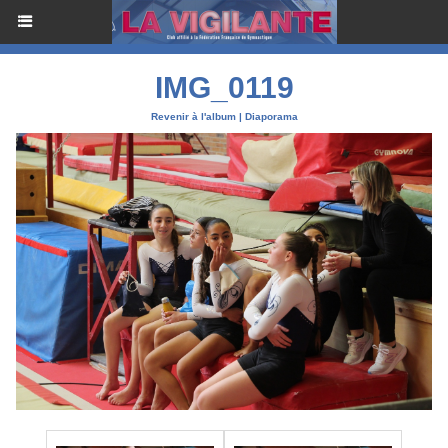
IMG_0119
Revenir à l'album
|
Diaporama