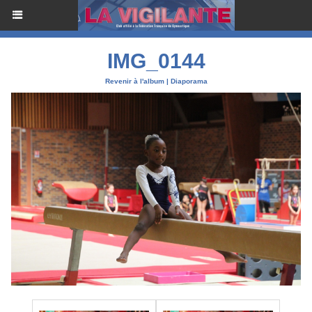
IMG_0144
Revenir à l'album
|
Diaporama