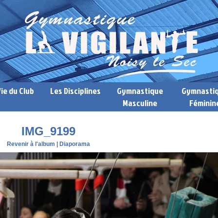
Vie du Club
Les Disciplines
Gymnastique
Gymnasti
Masculine
Féminin
IMG_9199
Revenir à l'album
|
Diaporama