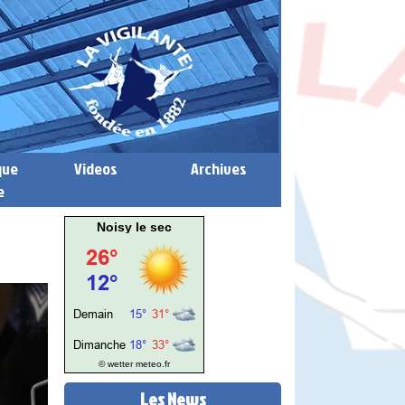
que
Videos
Archives
e
Noisy le sec
© wetter
meteo.fr
Les News