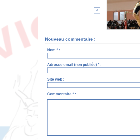
<
Nouveau commentaire :
Nom * :
Adresse email (non publiée) * :
Site web :
Commentaire * :