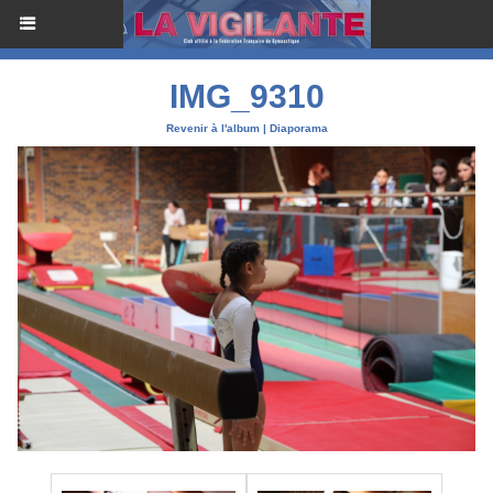
IMG_9310
Revenir à l'album
|
Diaporama