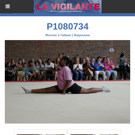
P1080734
Revenir à l'album
|
Diaporama