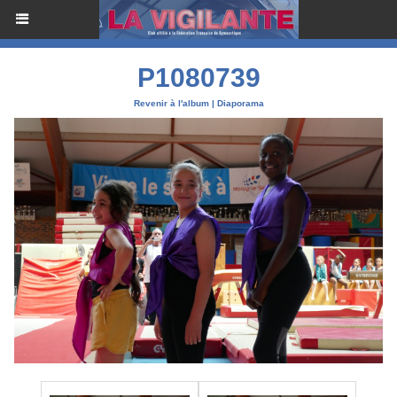
P1080739
Revenir à l'album
|
Diaporama