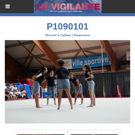
P1090101
Revenir à l'album
|
Diaporama