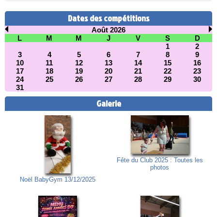
Dates des compétitions
Août 2026
L
M
M
J
V
S
D
1
2
3
4
5
6
7
8
9
10
11
12
13
14
15
16
17
18
19
20
21
22
23
24
25
26
27
28
29
30
31
Galerie
Fête du Club 2025 : Toutes les
photos
Noël BabyGym 13/12/2025