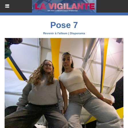
Pose 7
Revenir à l'album
|
Diaporama