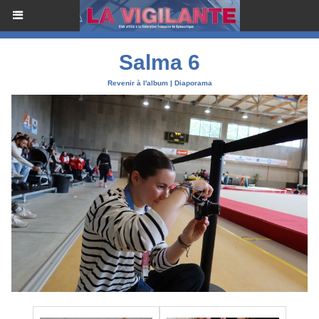
Salma 6
Revenir à l'album
|
Diaporama