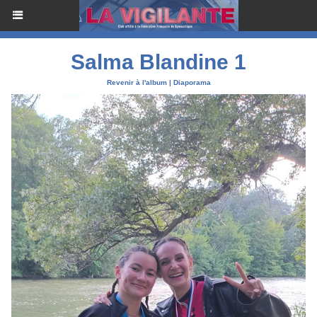
Salma Blandine 1
Revenir à l'album
|
Diaporama