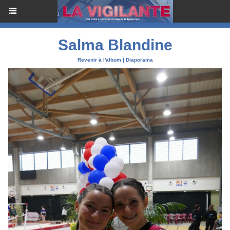
Salma Blandine
Revenir à l'album
|
Diaporama