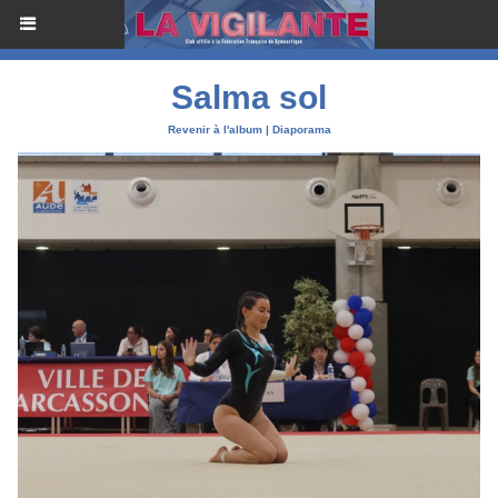
Salma sol
Revenir à l'album
|
Diaporama