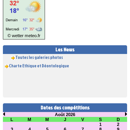
© wetter
meteo.fr
INSCRIPTIONS 2026/2027
Les News
Toutes les galeries photos
Charte Ethique et Déontologique
Dates des compétitions
Août 2026
L
M
M
J
V
S
D
1
2
3
4
5
6
7
8
9