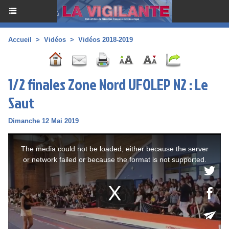
Accueil
>
Vidéos
>
Vidéos 2018-2019
1/2 finales Zone Nord UFOLEP N2 : Le
Saut
Dimanche 12 Mai 2019