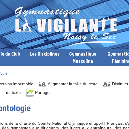
Vie du Club
Les Disciplines
Gymnastique
Gymnasti
Masculine
Féminin
logie
ersion imprimable
Augmenter la taille du texte
Diminuer l
du texte
Partager
ontologie
ions de la charte du Comité National Olympique et Sportif Français, s'
: des gymnastes aux dirigeants, des juges aux entraîneurs, des pa