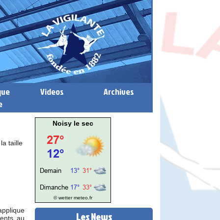
que
Videos
Archives
e
Noisy le sec
a taille
© wetter
meteo.fr
applique
Les News
rents au