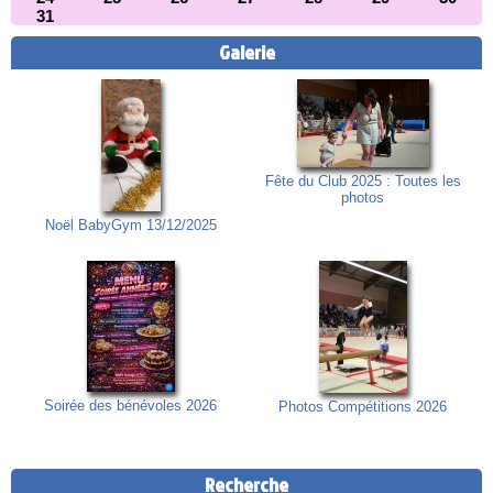
31
Galerie
Fête du Club 2025 : Toutes les
photos
Noël BabyGym 13/12/2025
Soirée des bénévoles 2026
Photos Compétitions 2026
Recherche