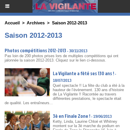
Accueil
>
Archives
>
Saison 2012-2013
Saison 2012-2013
Photos compétitions 2012-2013
-
30/11/2013
Pas loin de 200 photos prises lors de multiples compétitions qui ont
jalonnée la saison 2012-2013. Cliquez sur le lien ci-dessous.
La Vigilante a fêté ses 130 ans !
-
18/07/2013
Quel spectacle !! La fête du club a été à la
hauteur de l’évènement. 130 ans d’histoire
de La Vigilante !! Racontée au travers
différentes prestations, le spectacle était
de qualité. Les entraîneurs...
3è en Finale Zone !
-
19/06/2013
Ketty, Linda, Laurine Chloé et Whitney
montent sur la 3è marche du podium en