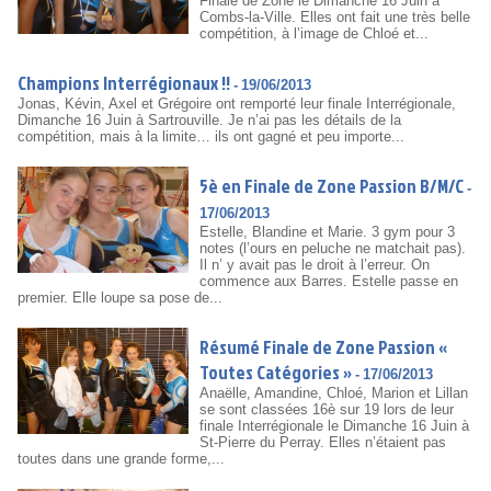
Finale de Zone le Dimanche 16 Juin à
Combs-la-Ville. Elles ont fait une très belle
compétition, à l’image de Chloé et...
Champions Interrégionaux !!
-
19/06/2013
Jonas, Kévin, Axel et Grégoire ont remporté leur finale Interrégionale,
Dimanche 16 Juin à Sartrouville. Je n’ai pas les détails de la
compétition, mais à la limite… ils ont gagné et peu importe...
5è en Finale de Zone Passion B/M/C
-
17/06/2013
Estelle, Blandine et Marie. 3 gym pour 3
notes (l’ours en peluche ne matchait pas).
Il n’ y avait pas le droit à l’erreur. On
commence aux Barres. Estelle passe en
premier. Elle loupe sa pose de...
Résumé Finale de Zone Passion «
Toutes Catégories »
-
17/06/2013
Anaëlle, Amandine, Chloé, Marion et Lillan
se sont classées 16è sur 19 lors de leur
finale Interrégionale le Dimanche 16 Juin à
St-Pierre du Perray. Elles n’étaient pas
toutes dans une grande forme,...