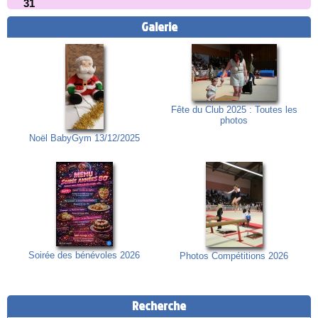
31
Galerie
Fête du Club 2025 : Toutes les
photos
Noël BabyGym 13/12/2025
Soirée des bénévoles 2026
Photos Compétitions 2026
Recherche