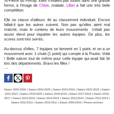
St-Pierre du Perray. Elles n’étaient pas toutes dans une grande
forme, à l’image de
Chloé
, malade.
Lillan
a fait une très belle
compétition.
Elle se classe d’ailleurs 4è au classement individuel. Encore
fallait-il que les autres suivent. Non pas qu’elles aient mal
matché, mais le contenu de leurs mouvements n’était pas
assez élevé pour inquiéter les autres équipes. De plus, les
scores sont très serrés.
Au-dessus d’elles, 7 équipes se tiennent en 1 point, et on a un
mouvement avec 1 chute (1 point) qui compte à la Poutre. Voilà
! Belle saison tout de même pour cette équipe qui avait fait 3è
lors des départements. Bravo les filles !
. ..
Saison 2025-2026
|
Saison 2024-2025
|
Saison 2023-2024
|
Saison 2022-2023
|
Saison
2021-2022
|
Saison 2019-2020
|
Saison 2018-2019
|
Saison 2017-2018
|
Saison 2016-
2017
|
Saison 2015-2016
|
Saison 2014-2015
|
Saison 2013-2014
|
Saison 2012-2013
|
Saison 2011-2012
|
Saison 2010-2011
|
Saison 2009-2010
|
Photos archives