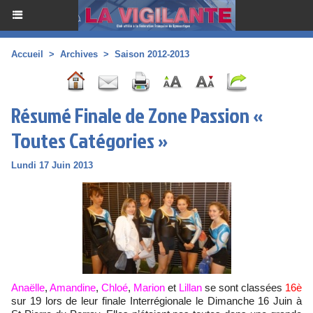
Accueil
>
Archives
>
Saison 2012-2013
Résumé Finale de Zone Passion «
Toutes Catégories »
Lundi 17 Juin 2013
Anaëlle
,
Amandine
,
Chloé
,
Marion
et
Lillan
se sont classées
16è
sur 19 lors de leur finale Interrégionale le Dimanche 16 Juin à