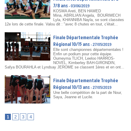
7/8 ans
-
03/06/2019
KOSMA Areti, BEN HAMED
Mina, ABRILIAN Angela, BOURIMECH
Lyla, KHANNIBA Nayla, se sont classées
12e lors de cette finale. Valou dit : "avec 8 chutes en tout, c'était...
Finale Départementale Trophée
Régional 10/15 ans
-
27/05/2019
Elle sont championnes départementales !
Enfin un podium pour cette équipe.
Oumeyma TLICH, Leeloo HARROS-
NOVEL, Kimberley BAH-GIRONDIN,
Safya BOURAHLA et Lyndsay JEROME se classent 1ères et en ont...
Finale Départementale Trophée
Régional 10/13 ans
-
27/05/2019
Une belle compétition de la part de Nour,
Saya, Jeanne et Lucile.
1
2
3
4