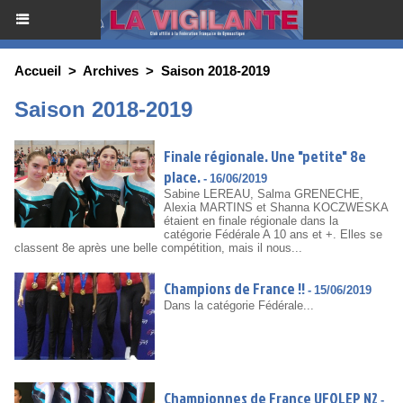
Accueil
>
Archives
>
Saison 2018-2019
Saison 2018-2019
Finale régionale. Une "petite" 8e
place.
-
16/06/2019
Sabine LEREAU, Salma GRENECHE,
Alexia MARTINS et Shanna KOCZWESKA
étaient en finale régionale dans la
catégorie Fédérale A 10 ans et +. Elles se
classent 8e après une belle compétition, mais il nous...
Champions de France !!
-
15/06/2019
Dans la catégorie Fédérale...
Championnes de France UFOLEP N2
-