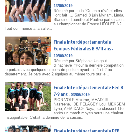
13/06/2019
Résumé par Ludo "On en a rêvé et elles
l’ont fait …. Samedi 8 juin Myriam, Linda,
Blandine, Laurette et Pauline participaient
au championnat de France UFOLEP N2.
Tout commence à la salle...
Finale Interdépartementale
Equipes Fédérales B 9/11 ans
-
10/06/2019
Résumé par Stéphanie Un gout
d’inachevé "Pour la dernière compétition
je partais avec quelques espoirs de podium ayant fait 1 et 2 au
département. Je pars avec 2 équipes au même tours sur le...
Finale Interdépartementale Féd B
7-9 ans
-
03/06/2019
PION VOLF Maxime, MHADJIRI
Nasreene, DE PELAGEY Lou, MEKSEM
Lyna, AHMIDACH Naya, se classent 11e
après un match moyen sous une chaleur
insupportable. C'était la dernière de la saison...
Finale Interdépartementale DFB