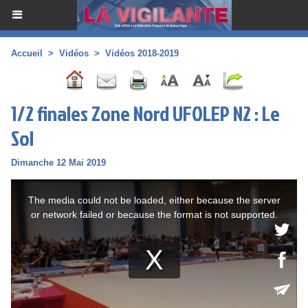
Accueil
>
Vidéos
>
Vidéos 2018-2019
1/2 finales Zone Nord UFOLEP N2 : Le
Sol
Dimanche 12 Mai 2019