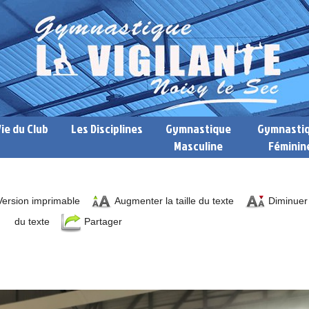
Vie du Club
Les Disciplines
Gymnastique
Gymnasti
Masculine
Féminin
ersion imprimable
Augmenter la taille du texte
Diminuer l
du texte
Partager