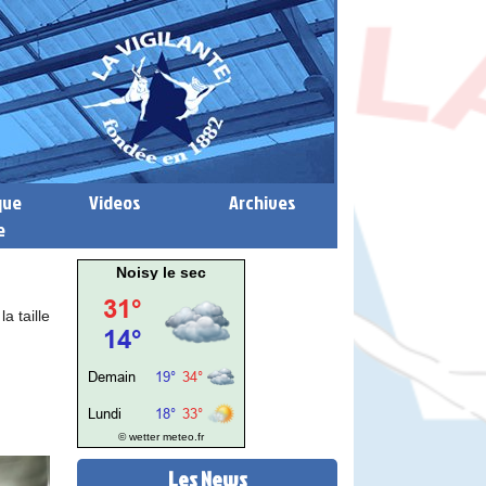
que
Videos
Archives
e
Noisy le sec
a taille
© wetter
meteo.fr
Les News