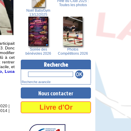
Fête du Club 2025 :
Toutes les photos
Noël BabyGym
13/12/2025
articipait
 3. Donc
Soirée des
Photos
modifier
bénévoles 2026
Compétitions 2026
dû à cet
 rentrer
Recherche
cile, et
o,
Luca
Recherche avancée
Nous contacter
Livre d'Or
2020
|
2014
|