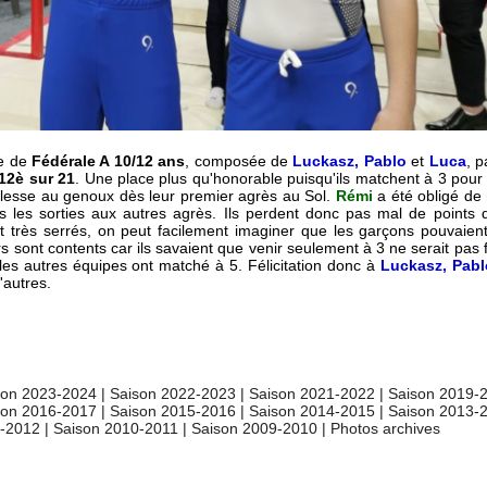
e de
Fédérale A 10/12 ans
, composée de
Luckasz, Pablo
et
Luca
, p
12è sur 21
. Une place plus qu'honorable puisqu'ils matchent à 3 pour
lesse au genoux dès leur premier agrès au Sol.
Rémi
a été obligé de 
 les sorties aux autres agrès. Ils perdent donc pas mal de points 
nt très serrés, on peut facilement imaginer que les garçons pouvaient
 sont contents car ils savaient que venir seulement à 3 ne serait pas fa
s les autres équipes ont matché à 5. Félicitation donc à
Luckasz, Pabl
'autres.
son 2023-2024
|
Saison 2022-2023
|
Saison 2021-2022
|
Saison 2019-
son 2016-2017
|
Saison 2015-2016
|
Saison 2014-2015
|
Saison 2013-
1-2012
|
Saison 2010-2011
|
Saison 2009-2010
|
Photos archives