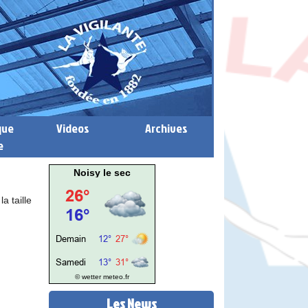
que
Videos
Archives
e
Noisy le sec
a taille
© wetter
meteo.fr
Les News