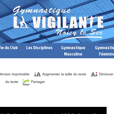
Vie du Club
Les Disciplines
Gymnastique
Gymnasti
Masculine
Féminin
ersion imprimable
Augmenter la taille du texte
Diminuer l
du texte
Partager