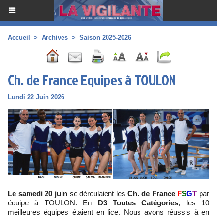
Accueil
>
Archives
>
Saison 2025-2026
Ch. de France Equipes à TOULON
Lundi 22 Juin 2026
Le samedi 20 juin
se déroulaient les
Ch. de France
F
S
G
T
par
équipe à TOULON. En
D3 Toutes Catégories
, les 10
meilleures équipes étaient en lice. Nous avons réussis à en