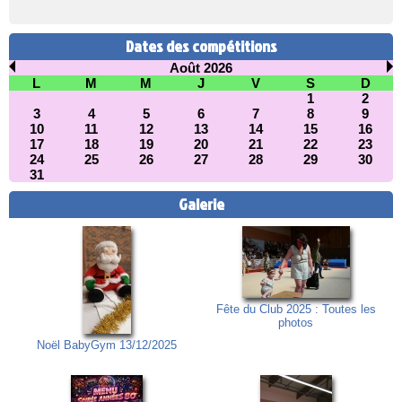
Dates des compétitions
Août 2026
L
M
M
J
V
S
D
1
2
3
4
5
6
7
8
9
10
11
12
13
14
15
16
17
18
19
20
21
22
23
24
25
26
27
28
29
30
31
Galerie
Fête du Club 2025 : Toutes les
photos
Noël BabyGym 13/12/2025