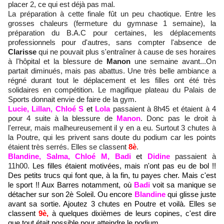
placer 2, ce qui est déjà pas mal.
La préparation à cette finale fût un peu chaotique. Entre les
grosses chaleurs (fermeture du gymnase 1 semaine), la
préparation du B.A.C pour certaines, les déplacements
professionnels pour d'autres, sans compter l'absence de
Clarisse
qui ne pouvait plus s'entraîner à cause de ses horaires
à l'hôpital et la blessure de
Manon
une semaine avant...On
partait diminués, mais pas abattus. Une très belle ambiance a
régné durant tout le déplacement et les filles ont été très
solidaires en compétition. Le magifique plateau du Palais de
Sports donnait envie de faire de la gym.
Lucie, Lillan, Chloé S
et
Lola
passaient à 8h45 et étaient à 4
pour 4 suite à la blessure de
Manon
. Donc pas le droit à
l'erreur, mais malheureusement il y en a eu. Surtout 3 chutes à
la Poutre, qui les privent sans doute du podium car les points
étaient très serrés. Elles se classent
8è
.
Blandine, Salma, Chloé M, Badi
et
Didine
passaient à
11h00.
Les filles étaient motivées, mais n'ont pas eu de bol !!
Des petits trucs qui font que, à la fin, tu payes cher. Mais c'est
le sport !! Aux Barres notamment, où
Badi
voit sa manique se
détacher sur son 2è Soleil. Ou encore
Blandine
qui glisse juste
avant sa sortie. Ajoutez 3 chutes en Poutre et voilà. Elles se
classent
9è,
à quelques dixièmes de leurs copines, c'est dire
que tout était possible pour atteindre le podium.