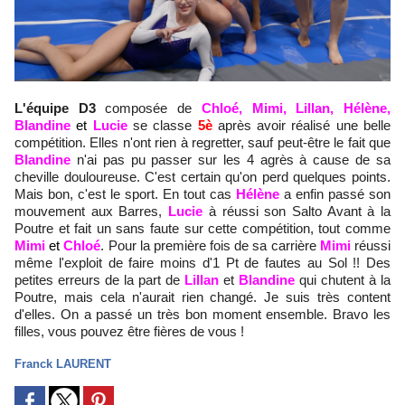
L'équipe D3
composée de
Chloé, Mimi, Lillan, Hélène,
Blandine
et
Lucie
se classe
5è
après avoir réalisé une belle
compétition. Elles n'ont rien à regretter, sauf peut-être le fait que
Blandine
n'ai pas pu passer sur les 4 agrès à cause de sa
cheville douloureuse. C'est certain qu'on perd quelques points.
Mais bon, c'est le sport. En tout cas
Hélène
a enfin passé son
mouvement aux Barres,
Lucie
à réussi son Salto Avant à la
Poutre et fait un sans faute sur cette compétition, tout comme
Mimi
et
Chloé
. Pour la première fois de sa carrière
Mimi
réussi
même l'exploit de faire moins d'1 Pt de fautes au Sol !! Des
petites erreurs de la part de
Lillan
et
Blandine
qui chutent à la
Poutre, mais cela n'aurait rien changé. Je suis très content
d'elles. On a passé un très bon moment ensemble. Bravo les
filles, vous pouvez être fières de vous !
Franck LAURENT