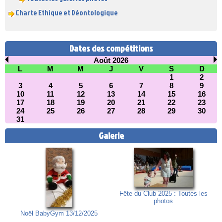
Charte Ethique et Déontologique
Dates des compétitions
Août 2026
L
M
M
J
V
S
D
1
2
3
4
5
6
7
8
9
10
11
12
13
14
15
16
17
18
19
20
21
22
23
24
25
26
27
28
29
30
31
Galerie
Fête du Club 2025 : Toutes les
photos
Noël BabyGym 13/12/2025