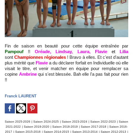
Fin de saison en beauté pour cette équipe entraînée par
Pampouf
!!
Oréade, Lindsay, Laura, Flavie
et
Lilia
sont
Championnes régionales
! Bravo à elles. Et c'est d'autant
plus mérité que
Flavie
a du déclarer forfait en Individuelle où elle
visait le titre, et venir matcher en équipe pour remplacer sa
copine
Ambrine
qui s'est blessée. Bah elle l'a pas fait pour rien
!!
Franck LAURENT
Saison 2025-2026
|
Saison 2024-2025
|
Saison 2023-2024
|
Saison 2022-2023
|
Saison
2021-2022
|
Saison 2019-2020
|
Saison 2018-2019
|
Saison 2017-2018
|
Saison 2016-
2017
|
Saison 2015-2016
|
Saison 2014-2015
|
Saison 2013-2014
|
Saison 2012-2013
|