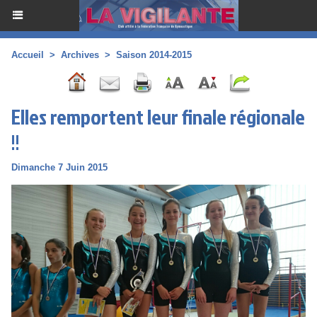
Accueil
>
Archives
>
Saison 2014-2015
Elles remportent leur finale régionale
!!
Dimanche 7 Juin 2015