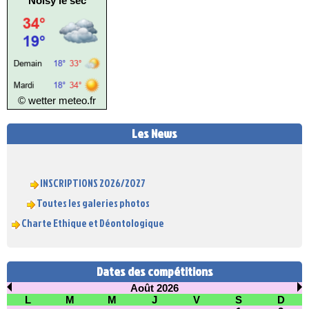
Noisy le sec
© wetter
meteo.fr
Les News
INSCRIPTIONS 2026/2027
Toutes les galeries photos
Charte Ethique et Déontologique
Dates des compétitions
Août 2026
L
M
M
J
V
S
D