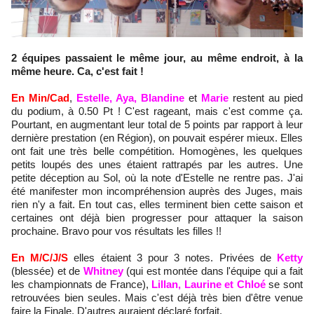
2 équipes passaient le même jour, au même endroit, à la
même heure. Ca, c'est fait !
En Min/Cad
,
Estelle, Aya, Blandine
et
Marie
restent au pied
du podium, à 0.50 Pt ! C'est rageant, mais c'est comme ça.
Pourtant, en augmentant leur total de 5 points par rapport à leur
dernière prestation (en Région), on pouvait espérer mieux. Elles
ont fait une très belle compétition. Homogènes, les quelques
petits loupés des unes étaient rattrapés par les autres. Une
petite déception au Sol, où la note d'Estelle ne rentre pas. J'ai
été manifester mon incompréhension auprès des Juges, mais
rien n'y a fait. En tout cas, elles terminent bien cette saison et
certaines ont déjà bien progresser pour attaquer la saison
prochaine. Bravo pour vos résultats les filles !!
En M/C/J/S
elles étaient 3 pour 3 notes. Privées de
Ketty
(blessée) et de
Whitney
(qui est montée dans l'équipe qui a fait
les championnats de France),
Lillan, Laurine et Chloé
se sont
retrouvées bien seules. Mais c'est déjà très bien d'être venue
faire la Finale. D'autres auraient déclaré forfait.