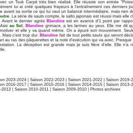
avec un Tsuk Carpé très bien réalisé. Elle réussie son entrée "Pois
ment lui ai créé quelques frayeurs à l'entraînement ces derniers jou
 avant sa sortie ce qui lui vaut un balancé intermédiaire, mais rien d
outre
. La série de sauts compte, le salto japonais est réussi mais elle 
el. Avant le dernier agrès
Blandine
est en avance d'1 point par rappo
 Mais
au Sol
,
Blandine
grimace, a les larmes au yeux. Elle me dit qu
la motiver et elle y va quand même. On a épuré son mouvement. Seu
. Mais c'est trop dur.
Blandine
fait de tout petits sauts qui seront déc
art au ras des pâquerettes et la note d'exécution qui va avec. Presque 
tation. La déception est grande mais je suis fière d'elle. Elle n'a r
lle.
son 2023-2024
|
Saison 2022-2023
|
Saison 2021-2022
|
Saison 2019-
son 2016-2017
|
Saison 2015-2016
|
Saison 2014-2015
|
Saison 2013-
1-2012
|
Saison 2010-2011
|
Saison 2009-2010
|
Photos archives