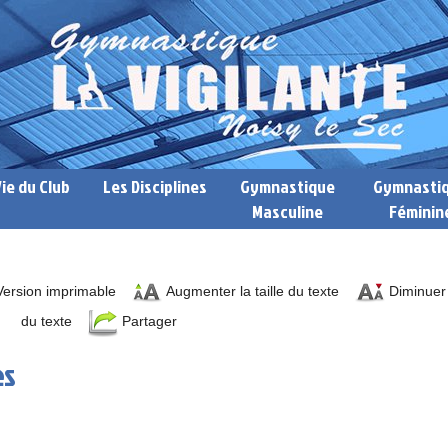
Vie du Club
Les Disciplines
Gymnastique
Gymnasti
Masculine
Féminin
ersion imprimable
Augmenter la taille du texte
Diminuer l
du texte
Partager
es