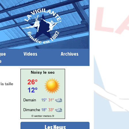
que
Videos
Archives
e
Noisy le sec
a taille
© wetter
meteo.fr
Les News