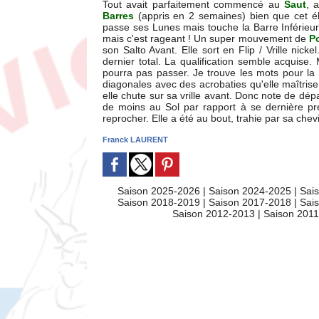
Tout avait parfaitement commencé au
Saut
, 
Barres
(appris en 2 semaines) bien que cet élé
passe ses Lunes mais touche la Barre Inférieure
mais c'est rageant ! Un super mouvement de
P
son Salto Avant. Elle sort en Flip / Vrille nick
dernier total. La qualification semble acquise.
pourra pas passer. Je trouve les mots pour 
diagonales avec des acrobaties qu'elle maîtrise
elle chute sur sa vrille avant. Donc note de dép
de moins au Sol par rapport à se dernière pres
reprocher. Elle a été au bout, trahie par sa chevi
Franck LAURENT
Saison 2025-2026
|
Saison 2024-2025
|
Sai
Saison 2018-2019
|
Saison 2017-2018
|
Sai
Saison 2012-2013
|
Saison 201