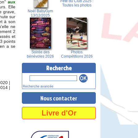
Fête du Club 2025 :
son"
aux
Toutes les photos
rs. Elle
Noël BabyGym
e grave,
13/12/2025
chute sur
rt à son
'elle ne
lement 2
lassés et
3 points
ien a se
Soirée des
Photos
bénévoles 2026
Compétitions 2026
Recherche
2020
|
Recherche avancée
2014
|
Nous contacter
Livre d'Or