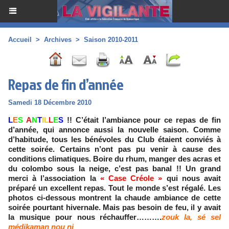
Accueil
>
Archives
>
Saison 2010-2011
Repas de fin d’année
Samedi 18 Décembre 2010
L
E
S
A
N
T
IL
L
E
S
!! C’était l’ambiance pour ce repas de fin
d’année, qui annonce aussi la nouvelle saison. Comme
d’habitude, tous les bénévoles du Club étaient conviés à
cette soirée. Certains n’ont pas pu venir à cause des
conditions climatiques. Boire du rhum, manger des acras et
du colombo sous la neige, c’est pas banal !! Un grand
merci à l’association la
« Case Créole »
qui nous avait
préparé un excellent repas. Tout le monde s’est régalé. Les
photos ci-dessous montrent la chaude ambiance de cette
soirée pourtant hivernale. Mais pas besoin de feu, il y avait
la musique pour nous réchauffer……….
zouk la, sé sel
médikaman nou ni