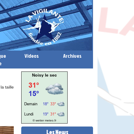
que
Videos
Archives
e
Noisy le sec
a taille
© wetter
meteo.fr
Les News
INSCRIPTIONS 2026/2027