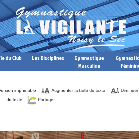
Vie du Club
Les Disciplines
Gymnastique
Gymnasti
Masculine
Féminin
ersion imprimable
Augmenter la taille du texte
Diminuer l
du texte
Partager