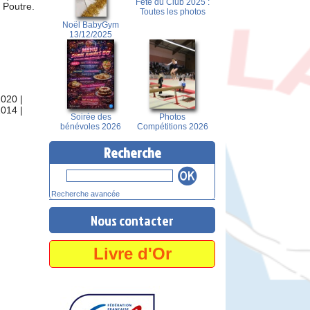
Fête du Club 2025 :
 Poutre.
Toutes les photos
Noël BabyGym
13/12/2025
2020
|
2014
|
Soirée des
Photos
bénévoles 2026
Compétitions 2026
Recherche
Recherche avancée
Nous contacter
Livre d'Or