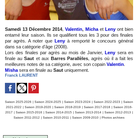
Samedi 13 Décembre 2014
,
Valentin
,
Micha
et
Leny
ont bien
entamé leur saison. Ils se qualifient tous les 3 pour des finales
par agrès. A noter que
Leny
à remporté le concours général
dans sa catégorie d'âge (2008).
Lors des finales par agrès au mois de Janvier,
Leny
sera en
finale au
Saut
et aux
Barres Parallèles
, agrès où il a fait les
meilleures notes de sa catégorie, avec son copain
Valentin
.
Misha
sera en finale au
Saut
uniquement.
Franck LAURENT
Saison 2025-2026
|
Saison 2024-2025
|
Saison 2023-2024
|
Saison 2022-2023
|
Saison
2021-2022
|
Saison 2019-2020
|
Saison 2018-2019
|
Saison 2017-2018
|
Saison 2016-
2017
|
Saison 2015-2016
|
Saison 2014-2015
|
Saison 2013-2014
|
Saison 2012-2013
|
Saison 2011-2012
|
Saison 2010-2011
|
Saison 2009-2010
|
Photos archives