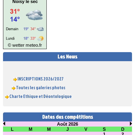
Noisy le sec
© wetter
meteo.fr
Les News
INSCRIPTIONS 2026/2027
Toutes les galeries photos
Charte Ethique et Déontologique
Dates des compétitions
Août 2026
L
M
M
J
V
S
D
1
2