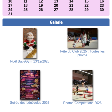
10
11
12
13
14
15
16
17
18
19
20
21
22
23
24
25
26
27
28
29
30
31
Galerie
Fête du Club 2025 : Toutes les
photos
Noël BabyGym 13/12/2025
Soirée des bénévoles 2026
Photos Compétitions 2026