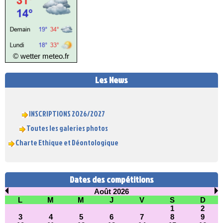
© wetter
meteo.fr
Les News
INSCRIPTIONS 2026/2027
Toutes les galeries photos
Charte Ethique et Déontologique
Dates des compétitions
Août 2026
L
M
M
J
V
S
D
1
2
3
4
5
6
7
8
9