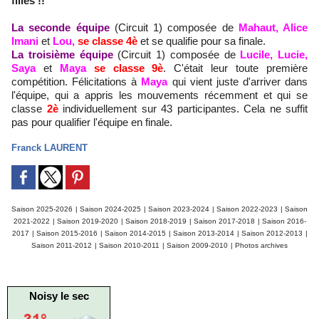
filles !!
La seconde équipe
(Circuit 1) composée de
Mahaut, Alice
Imani
et
Lou,
se classe 4è
et se qualifie pour sa finale.
La troisième équipe
(Circuit 1) composée de
Lucile, Lucie,
Saya
et
Maya
se classe 9è
. C'était leur toute première
compétition. Félicitations à
Maya
qui vient juste d'arriver dans
l'équipe, qui a appris les mouvements récemment et qui se
classe
2è
individuellement sur 43 participantes. Cela ne suffit
pas pour qualifier l'équipe en finale.
Franck LAURENT
Saison 2025-2026
|
Saison 2024-2025
|
Saison 2023-2024
|
Saison 2022-2023
|
Saison
2021-2022
|
Saison 2019-2020
|
Saison 2018-2019
|
Saison 2017-2018
|
Saison 2016-
2017
|
Saison 2015-2016
|
Saison 2014-2015
|
Saison 2013-2014
|
Saison 2012-2013
|
Saison 2011-2012
|
Saison 2010-2011
|
Saison 2009-2010
|
Photos archives
Noisy le sec