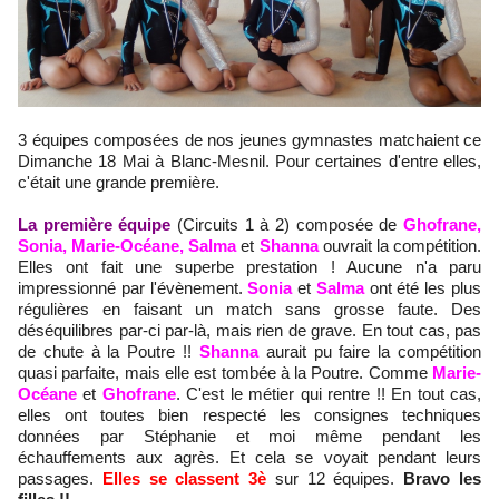
3 équipes composées de nos jeunes gymnastes matchaient ce
Dimanche 18 Mai à Blanc-Mesnil. Pour certaines d'entre elles,
c'était une grande première.
La première équipe
(Circuits 1 à 2) composée de
Ghofrane,
Sonia, Marie-Océane, Salma
et
Shanna
ouvrait la compétition.
Elles ont fait une superbe prestation ! Aucune n'a paru
impressionné par l'évènement.
Sonia
et
Salma
ont été les plus
régulières en faisant un match sans grosse faute. Des
déséquilibres par-ci par-là, mais rien de grave. En tout cas, pas
de chute à la Poutre !!
Shanna
aurait pu faire la compétition
quasi parfaite, mais elle est tombée à la Poutre. Comme
Marie-
Océane
et
Ghofrane
. C'est le métier qui rentre !! En tout cas,
elles ont toutes bien respecté les consignes techniques
données par Stéphanie et moi même pendant les
échauffements aux agrès. Et cela se voyait pendant leurs
passages.
Elles se classent 3è
sur 12 équipes.
Bravo les