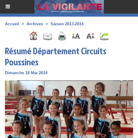
Accueil
>
Archives
>
Saison 2013-2014
Résumé Département Circuits
Poussines
Dimanche 18 Mai 2014