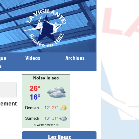
que
Videos
Archives
e
Noisy le sec
nement
© wetter
meteo.fr
Les News