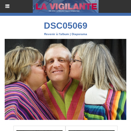
DSC05069
Revenir à l'album
|
Diaporama