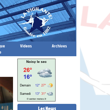
que
Videos
Archives
e
Noisy le sec
© wetter
meteo.fr
Les News