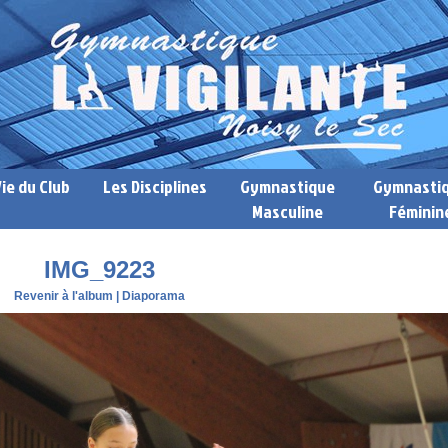
Vie du Club
Les Disciplines
Gymnastique
Gymnasti
Masculine
Féminin
IMG_9223
Revenir à l'album
|
Diaporama