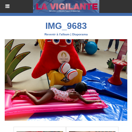
IMG_9683
Revenir à l'album
|
Diaporama