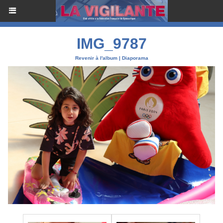
IMG_9787
Revenir à l'album
|
Diaporama