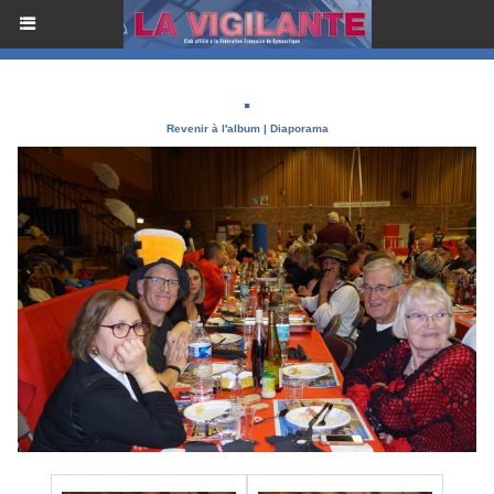
.
Revenir à l'album
|
Diaporama