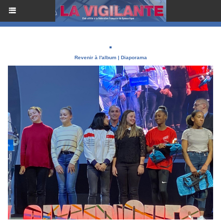
.
Revenir à l'album
|
Diaporama