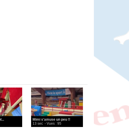
...
Mimi s'amuse un peu !!
13 sec
- Vues : 95