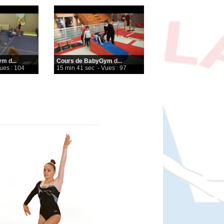
m d...
Cours de BabyGym d...
ues : 104
15 min 41 sec
- Vues : 97