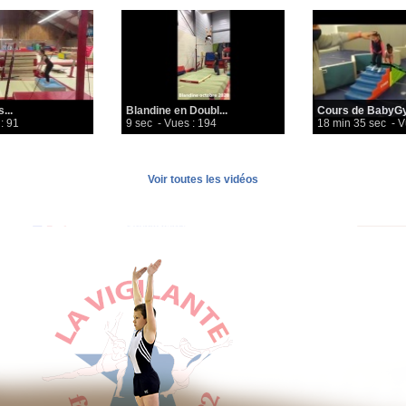
...
Blandine en Doubl...
Cours de BabyGy
: 91
9 sec
- Vues : 194
18 min 35 sec
- V
Voir toutes les vidéos