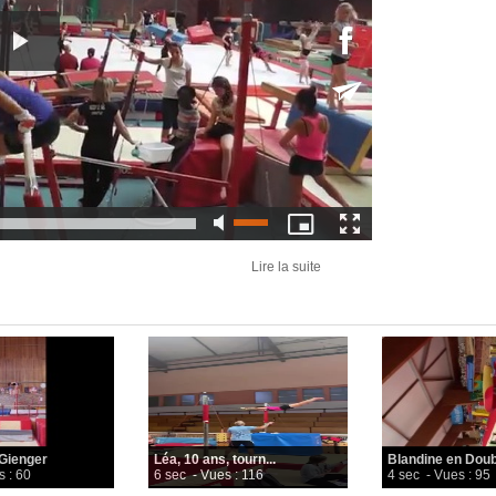
Lire la suite
 Gienger
Léa, 10 ans, tourn...
Blandine en Doubl
s : 60
6 sec
- Vues : 116
4 sec
- Vues : 95