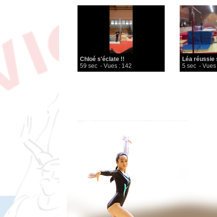
Chloé s'éclate !!
Léa réussie s
59 sec
- Vues : 142
5 sec
- Vues 