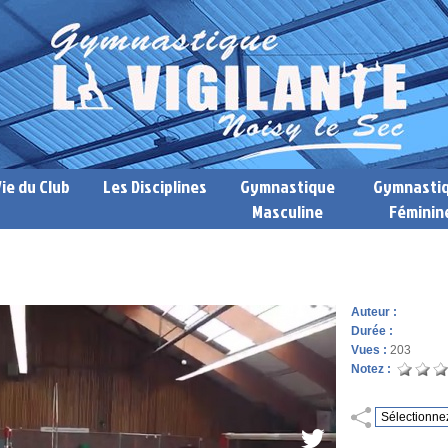
Vie du Club
Les Disciplines
Gymnastique
Gymnasti
Masculine
Féminin
Auteur :
Durée :
Vues :
203
Notez :