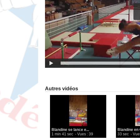
Autres vidéos
Blandine se lance e...
Blandine en
1 min 41 sec
- Vues : 39
33 sec
- Vue