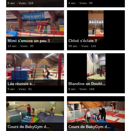
6 sec
- Vues : 116
4 sec
- Vues : 95
Mimi s'amuse un peu !!
Chloé s'éclate !!
13 sec
- Vues : 95
59 sec
- Vues : 142
Léa réussie s...
Blandine en Doubl...
5 sec
- Vues : 91
9 sec
- Vues : 194
Cours de BabyGym d...
Cours de BabyGym d...