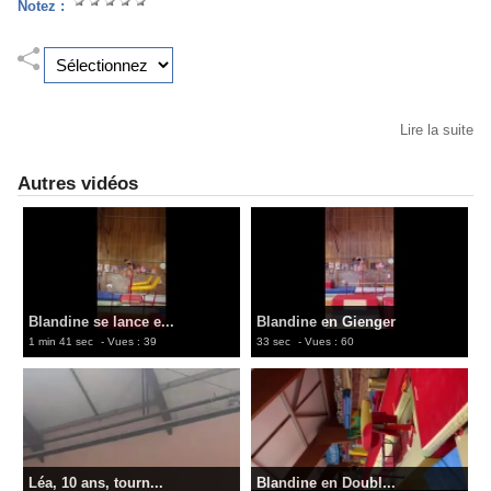
Notez :
Lire la suite
Autres vidéos
Blandine se lance e...
Blandine en Gienger
1 min 41 sec
- Vues : 39
33 sec
- Vues : 60
Léa, 10 ans, tourn...
Blandine en Doubl...