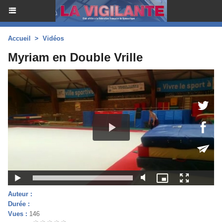
Accueil
>
Vidéos
Myriam en Double Vrille
Auteur :
Durée :
Vues :
146