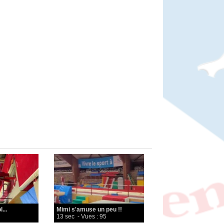
...
Mimi s'amuse un peu !!
13 sec
- Vues : 95