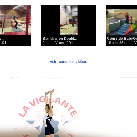
...
Blandine en Doubl...
Cours de BabyGy
: 91
9 sec
- Vues : 194
18 min 35 sec
- V
Voir toutes les vidéos