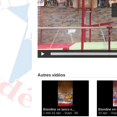
Autres vidéos
Blandine se lance e...
Blandine en
1 min 41 sec
- Vues : 39
33 sec
- Vue