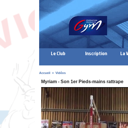
Le Club
Inscription
La 
Accueil
>
Vidéos
Myriam - Son 1er Pieds-mains rattrape