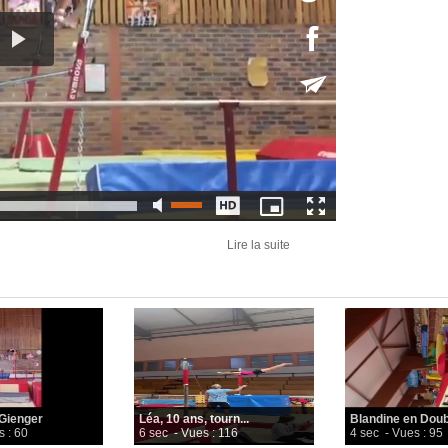
Lire la suite
 Gienger
Léa, 10 ans, tourn...
Blandine en Doubl
s : 60
6 sec
- Vues : 116
4 sec
- Vues : 95