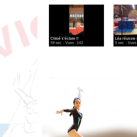
Chloé s'éclate !!
Léa réussie s
59 sec
- Vues : 142
5 sec
- Vues 