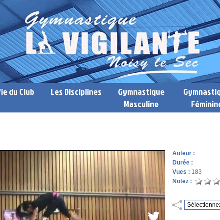
Vie du Club
Les Disciplines
Gymnastique
Gymnasti
Masculine
Féminin
Auteur :
Durée :
Vues :
183
Notez :