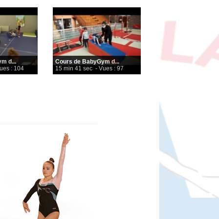
m d...
Cours de BabyGym d...
ues : 104
15 min 41 sec
- Vues : 97