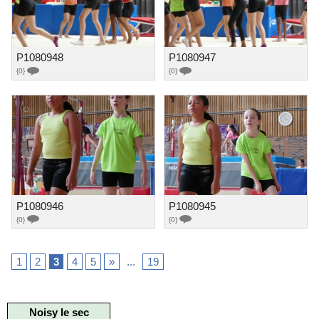
P1080948
P1080947
{0}
{0}
P1080946
P1080945
{0}
{0}
1
2
3
4
5
»
...
19
Noisy le sec