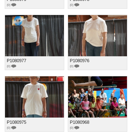
{0}
{0}
P1080977
P1080976
{0}
{0}
P1080975
P1080968
{0}
{0}