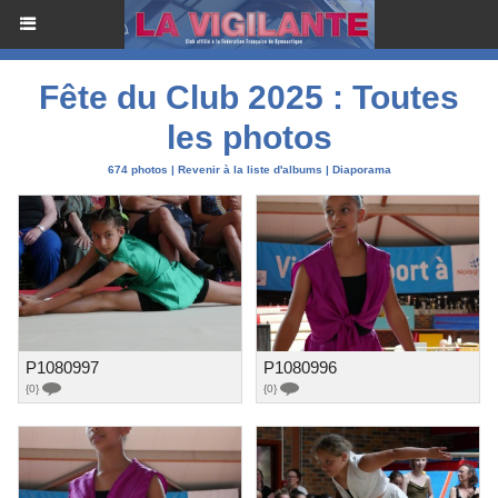
Fête du Club 2025 : Toutes
les photos
674 photos
|
Revenir à la liste d'albums
|
Diaporama
P1080997
P1080996
{0}
{0}