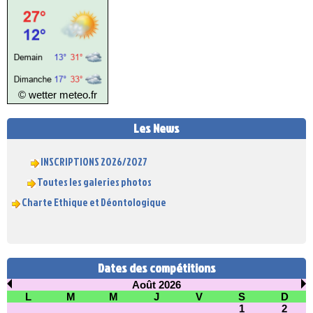
© wetter
meteo.fr
Les News
INSCRIPTIONS 2026/2027
Toutes les galeries photos
Charte Ethique et Déontologique
Dates des compétitions
Août 2026
L
M
M
J
V
S
D
1
2