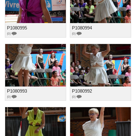
P1080995
P1080994
{0}
{0}
P1080993
P1080992
{0}
{0}