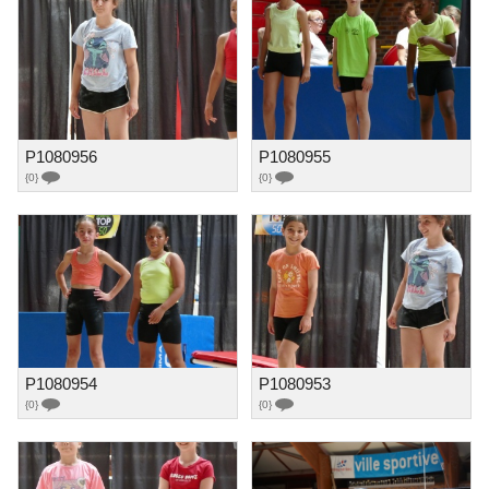
P1080956
P1080955
{0}
{0}
P1080954
P1080953
{0}
{0}