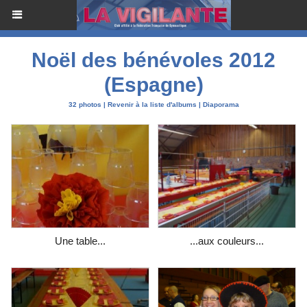
Noël des bénévoles 2012
(Espagne)
32 photos
|
Revenir à la liste d'albums
|
Diaporama
Une table...
...aux couleurs...