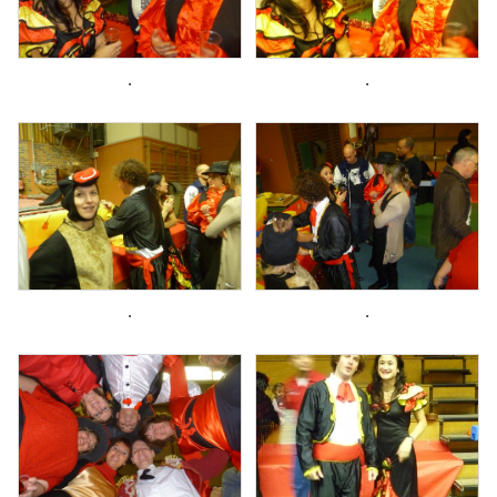
.
.
.
.