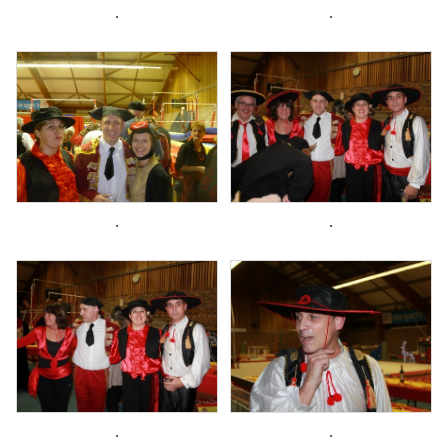
.
.
.
.
.
.