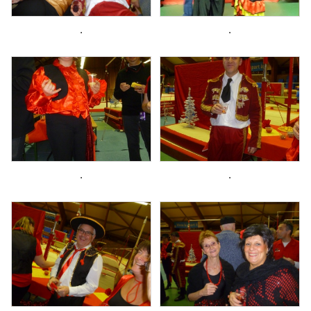
.
.
.
.