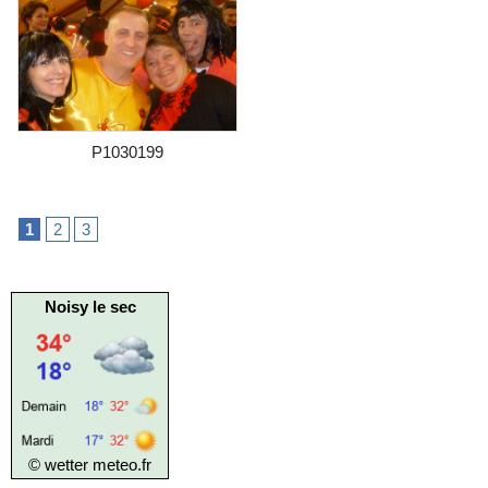
P1030199
1
2
3
Noisy le sec
© wetter
meteo.fr