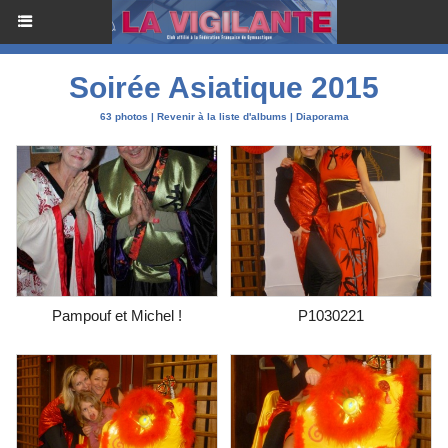
Soirée Asiatique 2015
63 photos
|
Revenir à la liste d'albums
|
Diaporama
Pampouf et Michel !
P1030221