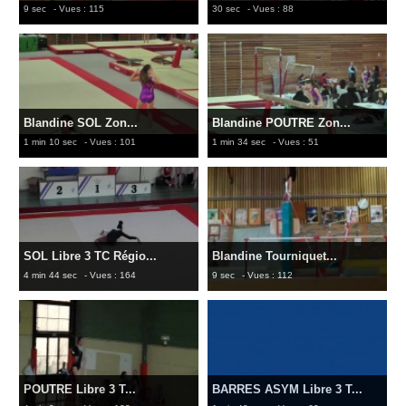
9 sec
- Vues : 115
30 sec
- Vues : 88
Blandine SOL Zon...
Blandine POUTRE Zon...
1 min 10 sec
- Vues : 101
1 min 34 sec
- Vues : 51
SOL Libre 3 TC Régio...
Blandine Tourniquet...
4 min 44 sec
- Vues : 164
9 sec
- Vues : 112
POUTRE Libre 3 T...
BARRES ASYM Libre 3 T...