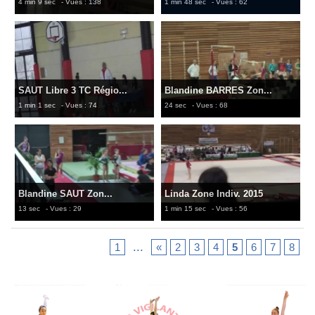
4 min 9 sec
- Vues : 138
1 min 48 sec
- Vues : 62
SAUT Libre 3 TC Régio...
Blandine BARRES Zon...
1 min 1 sec
- Vues : 74
24 sec
- Vues : 68
Blandine SAUT Zon...
Linda Zone Indiv. 2015
13 sec
- Vues : 29
1 min 15 sec
- Vues : 56
...
1
«
2
3
4
5
6
7
8