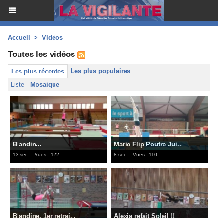
Accueil
>
Vidéos
Toutes les vidéos
Les plus populaires
Les plus récentes
Liste
Mosaique
Blandin...
Marie Flip Poutre Jui...
13 sec
- Vues : 122
8 sec
- Vues : 110
Blandine, 1er retrai...
Alexia refait Soleil !!