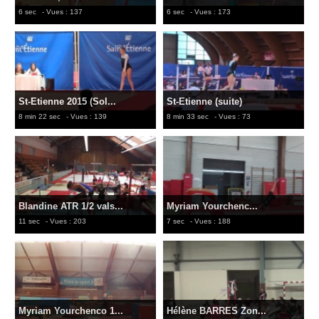
6 sec
- Vues : 137
6 sec
- Vues : 173
St-Etienne 2015 (Sol...
St-Etienne (suite)
8 min 22 sec
- Vues : 139
8 min 33 sec
- Vues : 73
Blandine ATR 1/2 vals...
Myriam Yourchenc...
11 sec
- Vues : 203
7 sec
- Vues : 188
Myriam Yourchenco 1...
Hélène BARRES Zon...