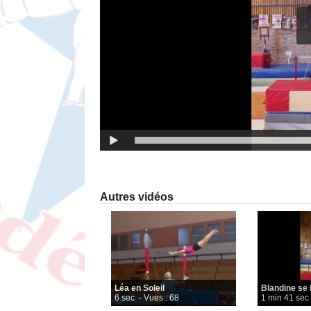
Autres vidéos
Léa en Soleil
Blandine se l
6 sec
- Vues : 68
1 min 41 sec