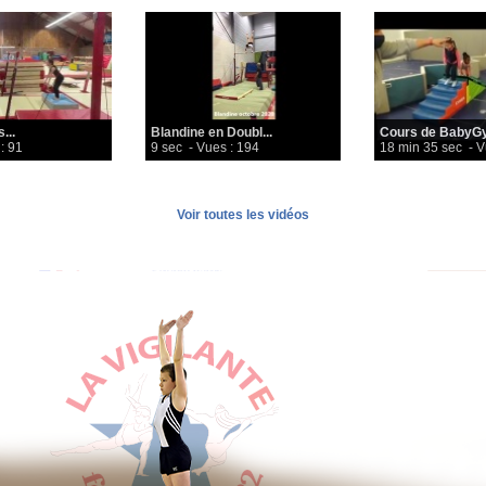
...
Blandine en Doubl...
Cours de BabyGy
: 91
9 sec
- Vues : 194
18 min 35 sec
- V
Voir toutes les vidéos