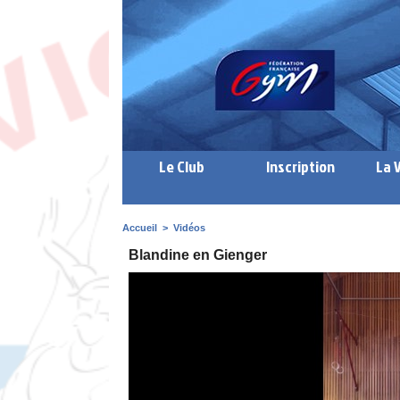
Le Club
Inscription
La 
Accueil
>
Vidéos
Blandine en Gienger