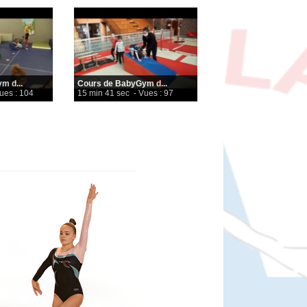
m d...
Cours de BabyGym d...
ues : 104
15 min 41 sec
- Vues : 97