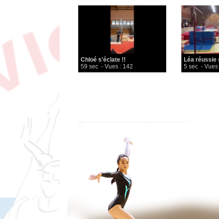
Chloé s'éclate !!
Léa réussie s
59 sec
- Vues : 142
5 sec
- Vues 