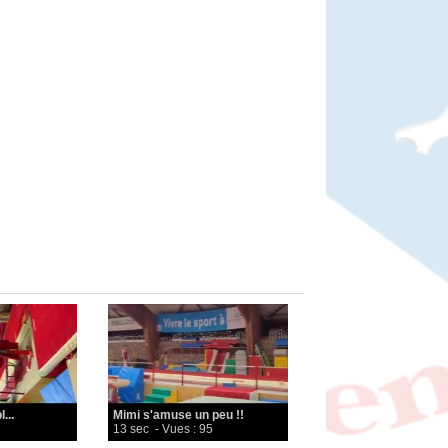
...
Mimi s'amuse un peu !!
13 sec
- Vues : 95