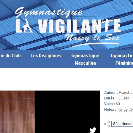
Vie du Club
Les Disciplines
Gymnastique
Gymnasti
Masculine
Féminin
Auteur :
Franck
Durée :
33 sec
Vues :
60
Notez :