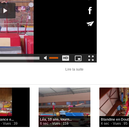
Lire la suite
ance e...
Léa, 10 ans, tourn...
Blandine en Doubl
- Vues : 39
6 sec
- Vues : 116
4 sec
- Vues : 95