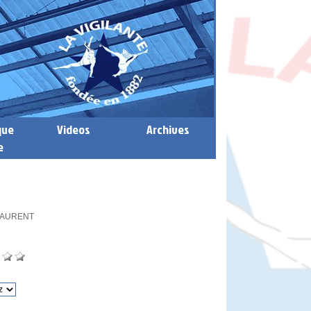
que
Videos
Archives
e
 LAURENT