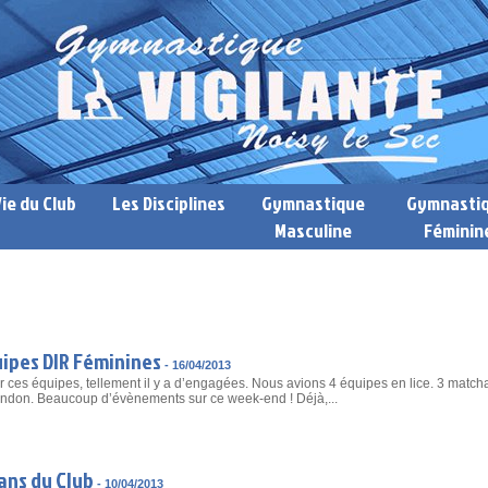
Vie du Club
Les Disciplines
Gymnastique
Gymnasti
Masculine
Féminin
ipes DIR Féminines
-
16/04/2013
r ces équipes, tellement il y a d’engagées. Nous avions 4 équipes en lice. 3 match
andon. Beaucoup d’évènements sur ce week-end ! Déjà,...
ans du Club
-
10/04/2013