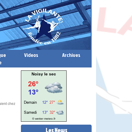
que
Videos
Archives
e
Noisy le sec
aient chez
© wetter
meteo.fr
Les News