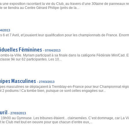
ndra une exposition racontant la vie du Club, au travers d’une 30taine de panneaux re
e se tiendra au Centre Gérard Philipe (près de la...
04/2013
s 6 et 7 Avril, et jouaient leur qualification pour les championnats de France. Eno
iduelles Féminines
-
07/04/2013
Combs-la-Ville. Myriam participait à sa finale dans la catégorie Fédérale Min/Cad. Ell
classe 9è sur 62 participantes. Les 10...
ipes Masculines
-
27/03/2013
ipes masculines se déplaçaient à Tremblay-en-France pour leur Championnat régi
t 2 podiums ! Ca tombe bien, puisque ce sont celles engagées sur...
vril
-
27/03/2013
l, à 19h00 au Gymnase. Les tribunes étaient…clairsemées. C’est dommage, car La Vi
 le Club met tout en oeuvre pour que chacun d’entre eux,...