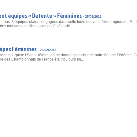
t équipes « Détente » Féminines
-
25/03/2013
 nous. 3 équipes étaient engagées dans cette toute nouvelle filière régionale. Fini 
t des mouvements libres, composés à partir...
ipes Féminines
-
26/02/2013
 bonne surprise ! Sans Hélène, on ne donnait pas cher de notre équipe Fédérale. Ce
nale des Championnats de France était toujours en...