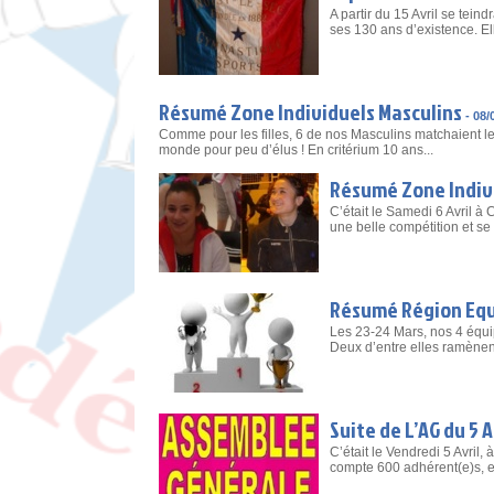
A partir du 15 Avril se tei
ses 130 ans d’existence. Ell
Résumé Zone Individuels Masculins
-
08/
Comme pour les filles, 6 de nos Masculins matchaient le
monde pour peu d’élus ! En critérium 10 ans...
Résumé Zone Indiv
C’était le Samedi 6 Avril à 
une belle compétition et se 
Résumé Région Equ
Les 23-24 Mars, nos 4 équ
Deux d’entre elles ramènen
Suite de L’AG du 5 A
C’était le Vendredi 5 Avri
compte 600 adhérent(e)s, et