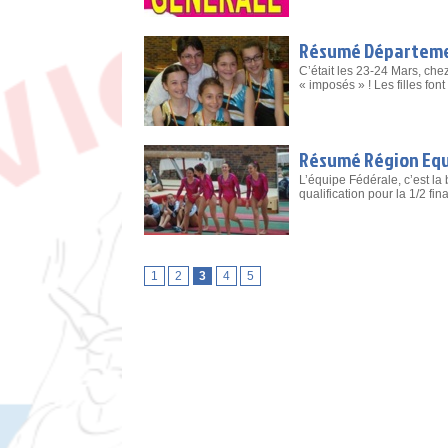
Résumé Départemen
C’était les 23-24 Mars, chez
« imposés » ! Les filles fon
Résumé Région Equ
L’équipe Fédérale, c’est la
qualification pour la 1/2 fi
1
2
3
4
5