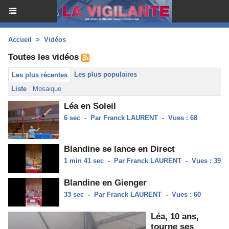
Accueil
>
Vidéos
Toutes les vidéos
Les plus populaires
Les plus récentes
Liste
Mosaique
Léa en Soleil
6 sec
-
Par Franck LAURENT
-
Vues : 68
Blandine se lance en Direct
1 min 41 sec
-
Par Franck LAURENT
-
Vues : 39
Blandine en Gienger
33 sec
-
Par Franck LAURENT
-
Vues : 60
Léa, 10 ans,
tourne ses