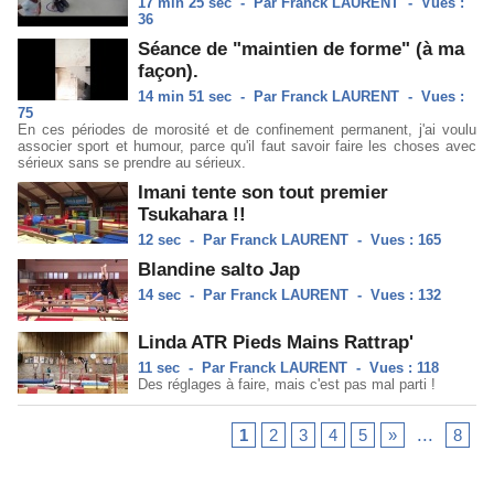
17 min 25 sec
-
Par Franck LAURENT
-
Vues :
36
Séance de "maintien de forme" (à ma
façon).
14 min 51 sec
-
Par Franck LAURENT
-
Vues :
75
En ces périodes de morosité et de confinement permanent, j'ai voulu
associer sport et humour, parce qu'il faut savoir faire les choses avec
sérieux sans se prendre au sérieux.
Imani tente son tout premier
Tsukahara !!
12 sec
-
Par Franck LAURENT
-
Vues : 165
Blandine salto Jap
14 sec
-
Par Franck LAURENT
-
Vues : 132
Linda ATR Pieds Mains Rattrap'
11 sec
-
Par Franck LAURENT
-
Vues : 118
Des réglages à faire, mais c'est pas mal parti !
...
1
2
3
4
5
»
8