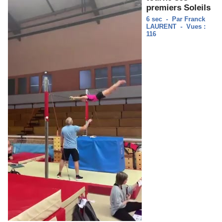
premiers Soleils
6 sec
-
Par Franck
LAURENT
-
Vues :
116